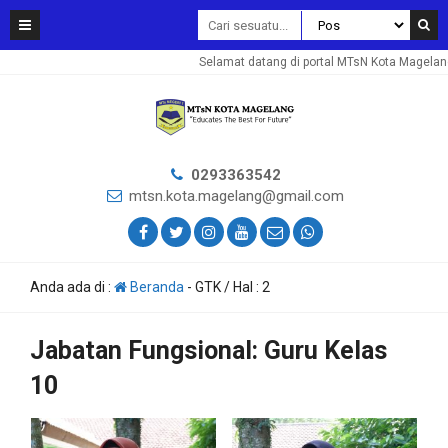
Selamat datang di portal MTsN Kota Magelang. 
0293363542
mtsn.kota.magelang@gmail.com
Anda ada di :
Beranda
-
GTK
/ Hal : 2
Jabatan Fungsional:
Guru Kelas
10