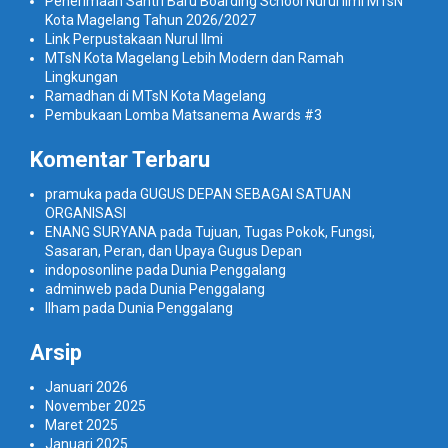
Penerimaan Santri Baru Boarding School Nurul Ilmi MTsN
Kota Magelang Tahun 2026/2027
Link Perpustakaan Nurul Ilmi
MTsN Kota Magelang Lebih Modern dan Ramah
Lingkungan
Ramadhan di MTsN Kota Magelang
Pembukaan Lomba Matsanema Awards #3
Komentar Terbaru
pramuka
pada
GUGUS DEPAN SEBAGAI SATUAN
ORGANISASI
ENANG SURYANA
pada
Tujuan, Tugas Pokok, Fungsi,
Sasaran, Peran, dan Upaya Gugus Depan
indoposonline
pada
Dunia Penggalang
adminweb
pada
Dunia Penggalang
Ilham
pada
Dunia Penggalang
Arsip
Januari 2026
November 2025
Maret 2025
Januari 2025