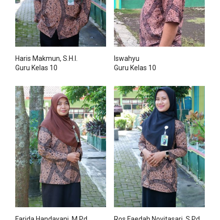
Haris Makmun, S.H.I.
Iswahyu
Guru Kelas 10
Guru Kelas 10
Farida Handayani, M.Pd.
Ros Faedah Novitasari, S.Pd.