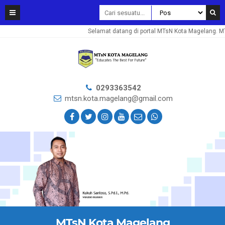
Selamat datang di portal MTsN Kota Magelang. MTsN
0293363542
mtsn.kota.magelang@gmail.com
MTsN Kota Magelang