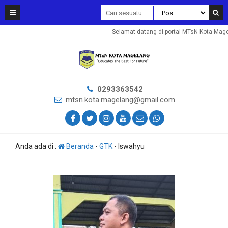
Selamat datang di portal MTsN Kota Mage
0293363542
mtsn.kota.magelang@gmail.com
Anda ada di :
Beranda
-
GTK
-
Iswahyu