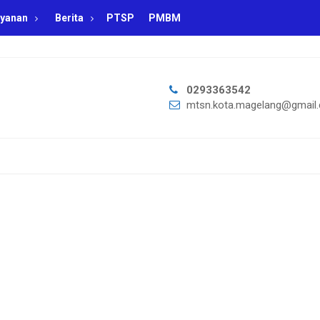
yanan
Berita
PTSP
PMBM
0293363542
mtsn.kota.magelang@gmail