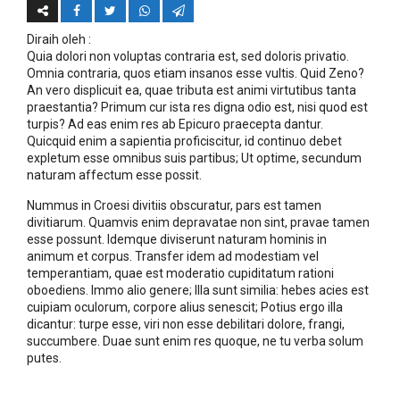
Diraih oleh
:
Quia dolori non voluptas contraria est, sed doloris privatio.
Omnia contraria, quos etiam insanos esse vultis. Quid Zeno?
An vero displicuit ea, quae tributa est animi virtutibus tanta
praestantia? Primum cur ista res digna odio est, nisi quod est
turpis? Ad eas enim res ab Epicuro praecepta dantur.
Quicquid enim a sapientia proficiscitur, id continuo debet
expletum esse omnibus suis partibus; Ut optime, secundum
naturam affectum esse possit.
Nummus in Croesi divitiis obscuratur, pars est tamen
divitiarum. Quamvis enim depravatae non sint, pravae tamen
esse possunt. Idemque diviserunt naturam hominis in
animum et corpus. Transfer idem ad modestiam vel
temperantiam, quae est moderatio cupiditatum rationi
oboediens. Immo alio genere; Illa sunt similia: hebes acies est
cuipiam oculorum, corpore alius senescit; Potius ergo illa
dicantur: turpe esse, viri non esse debilitari dolore, frangi,
succumbere. Duae sunt enim res quoque, ne tu verba solum
putes.