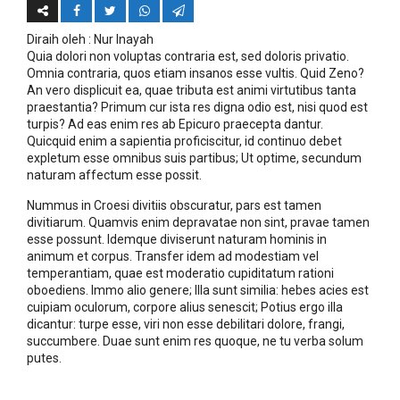
Diraih oleh
: Nur Inayah
Quia dolori non voluptas contraria est, sed doloris privatio.
Omnia contraria, quos etiam insanos esse vultis. Quid Zeno?
An vero displicuit ea, quae tributa est animi virtutibus tanta
praestantia? Primum cur ista res digna odio est, nisi quod est
turpis? Ad eas enim res ab Epicuro praecepta dantur.
Quicquid enim a sapientia proficiscitur, id continuo debet
expletum esse omnibus suis partibus; Ut optime, secundum
naturam affectum esse possit.
Nummus in Croesi divitiis obscuratur, pars est tamen
divitiarum. Quamvis enim depravatae non sint, pravae tamen
esse possunt. Idemque diviserunt naturam hominis in
animum et corpus. Transfer idem ad modestiam vel
temperantiam, quae est moderatio cupiditatum rationi
oboediens. Immo alio genere; Illa sunt similia: hebes acies est
cuipiam oculorum, corpore alius senescit; Potius ergo illa
dicantur: turpe esse, viri non esse debilitari dolore, frangi,
succumbere. Duae sunt enim res quoque, ne tu verba solum
putes.