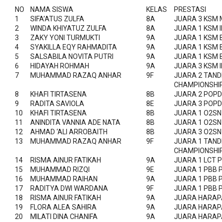
NO
NAMA SISWA
KELAS
PRESTASI
1
SIFA’ATUS ZULFA
8A
JUARA 3 KSM 
2
WINDA KHIYATUZ ZULFA
8A
JUARA 1 KSM 
3
ZAKY YONI TURMUKTI
9A
JUARA 1 KSM B
4
SYAKILLA EQY RAHMADITA
9A
JUARA 1 KSM B
5
SALSABILA NOVITA PUTRI
9A
JUARA 1 KSM B
6
HIDAYAH ROHMAH
9A
JUARA 3 KSM 
7
MUHAMMAD RAZAQ ANHAR
9F
JUARA 2 TAND
CHAMPIONSHIP
8
KHAFI TIRTASENA
8B
JUARA 2 POPD
9
RADITA SAVIOLA
8E
JUARA 3 POPD
10
KHAFI TIRTASENA
8B
JUARA 1 O2SN
11
ANINDITA VANNIA ADE NATA
8B
JUARA 1 O2SN
12
AHMAD ‘ALI ARROBAITH
8B
JUARA 3 O2SN
13
MUHAMMAD RAZAQ ANHAR
9F
JUARA 1 TAND
CHAMPIONSHIP
14
RISMA AINUR FATIKAH
9A
JUARA 1 LCT 
15
MUHAMMAD RIZQI
9E
JUARA 1 PBB 
16
MUHAMMAD RAIHAN
9A
JUARA 1 PBB 
17
RADITYA DWI WARDANA
9F
JUARA 1 PBB 
18
RISMA AINUR FATIKAH
9A
JUARA HARAPA
19
FLORA ALEA SAHIRA
9A
JUARA HARAPA
20
MILATI DINA CHANIFA
9A
JUARA HARAPA