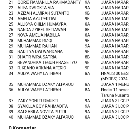
21
QORIE FIAMANILLA RAHMADANTY
9A
JUARA HARAPA
22
ALIFA DWI OKTA VIA
9A
JUARA HARAPA
23
AZIZAH ALMIRAH SUTANTO
9B
JUARA HARAPA
24
AMELIA AYU PERTIWI
9F
JUARA HARAPA
25
ALLISYA CHILMI HUMAYRA
8A
JUARA HARAPA
26
NANDA ZYIBEL SETIAWAN
8E
JUARA HARAPA
27
NOVA AMELIA NABILLA
8A
JUARA HARAPA
28
MUHAMMAD RIZQI
9E
JUARA HARAPA
29
MUHAMMAD RAIHAN
9A
JUARA HARAPA
30
RADITYA DWI WARDANA
9F
JUARA HARAPA
31
DHAFIR WIRA SATRIA
8B
JUARA HARAPA
32
REVANDHIKA TEGUH PRASETYO
9E
JUARA HARAPA
33
R. KEANO ARKANA AFERIO
9F
JUARA HARAPA
34
AULYA WAFIY LATHIFAH
8A
FINALIS 30 B
(MYRES) 2024
35
MUHAMMAD DZAKY ALFARUQ
8A
JUARA 1 MENU
36
AULYA WAFIY LATHIFAH
8A
FInalis 11 besa
Taruna Nusant
37
ZAKY YONI TURMUKTI
9A
JUARA 3 LCC 
38
SYAKILLA EQY RAHMADITA
9A
JUARA 3 LCC 
39
SALSABILA NOVITA PUTRI
9A
JUARA 3 LCC 
40
MUHAMMAD DZAKY ALFARUQ
8A
JUARA 3 LCC 
0 Komentar