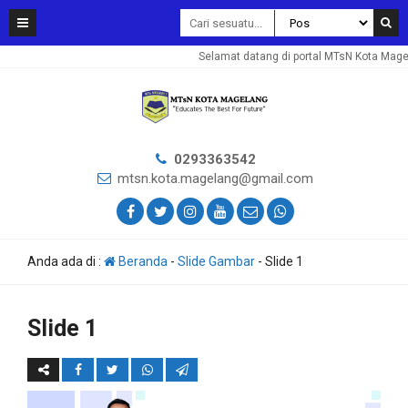
Selamat datang di portal MTsN Kota Magel
0293363542
mtsn.kota.magelang@gmail.com
Anda ada di :
Beranda
-
Slide Gambar
-
Slide 1
Slide 1