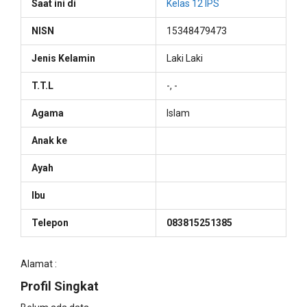
Saat ini di
Kelas 12 IPS
NISN
15348479473
Jenis Kelamin
Laki Laki
T.T.L
-, -
Agama
Islam
Anak ke
Ayah
Ibu
Telepon
083815251385
Alamat :
Profil Singkat