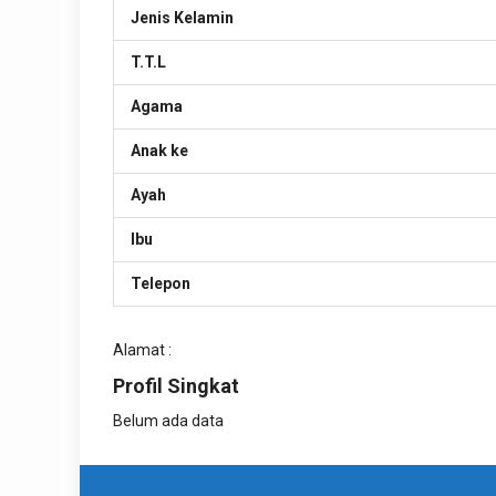
Jenis Kelamin
T.T.L
Agama
Anak ke
Ayah
Ibu
Telepon
Alamat :
Profil Singkat
Belum ada data