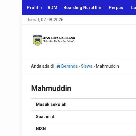
Profil
RDM
Boarding Nurul Ilmi
Perpus
La
Jumat, 07-08-2026
Anda ada di :
Beranda
-
Siswa
-
Mahmuddin
Mahmuddin
Masuk sekolah
Saat ini di
NISN