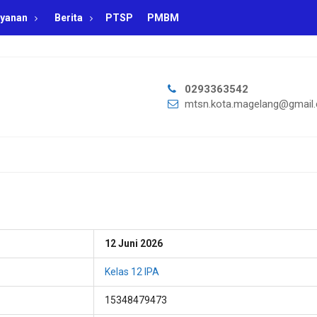
yanan
Berita
PTSP
PMBM
0293363542
mtsn.kota.magelang@gmail
12 Juni 2026
Kelas 12 IPA
15348479473