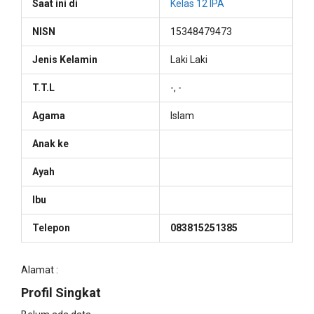
Saat ini di
Kelas 12 IPA
NISN
15348479473
Jenis Kelamin
Laki Laki
T.T.L
-, -
Agama
Islam
Anak ke
Ayah
Ibu
Telepon
083815251385
Alamat :
Profil Singkat