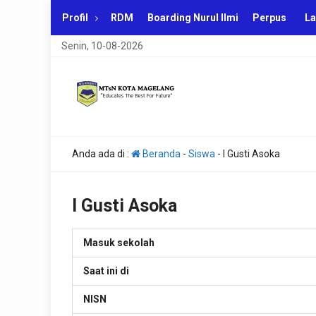
Profil
RDM
Boarding Nurul Ilmi
Perpus
La
Senin, 10-08-2026
Anda ada di :
Beranda
-
Siswa
-
I Gusti Asoka
I Gusti Asoka
Masuk sekolah
Saat ini di
NISN