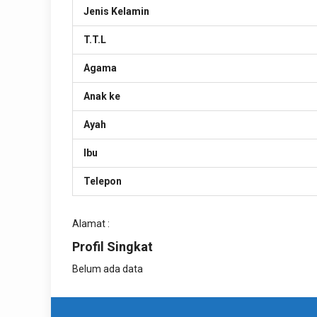
Jenis Kelamin
T.T.L
Agama
Anak ke
Ayah
Ibu
Telepon
Alamat :
Profil Singkat
Belum ada data