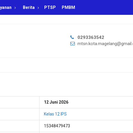
yanan
Berita
PTSP
PMBM
0293363542
mtsn.kota.magelang@gmail
12 Juni 2026
Kelas 12 IPS
15348479473