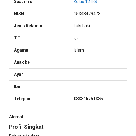
Saat ini di
Kelas 12 IPS
NISN
15348479473
Jenis Kelamin
Laki Laki
T.T.L
-, -
Agama
Islam
Anak ke
Ayah
Ibu
Telepon
083815251385
Alamat :
Profil Singkat