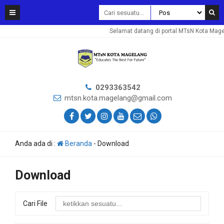
Selamat datang di portal MTsN Kota Mage
0293363542
mtsn.kota.magelang@gmail.com
Anda ada di :
Beranda
-
Download
Download
Cari File