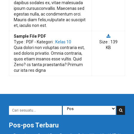
dapibus sodales ex, vitae malesuada
ipsum cursusconvallis. Maecenas sed
egestas nulla, ac condimentum orci.
Mauris diam felis,vulputate ac suscipit
et, iaculis non est.
Sample File PDF
Type :
PDF
- Kategori :
Kelas 10
Size : 139
Quia dolori non voluptas contraria est,
KB
sed doloris privatio. Omnia contraria,
quos etiam insanos esse vultis. Quid
Zeno? cs tanta praestantia? Primum
cur ista res digna
Pos-pos Terbaru