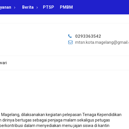
yanan
Berita
PTSP
PMBM
0293363542
mtsn.kota.magelang@gmail
wari
a Magelang, dilaksanakan kegiatan pelepasan Tenaga Kependidikan
 dirinya bertugas sebagai penjaga malam sekaligus petugas
 berkontribusi dalam menyediakan menu jajan siswa di kantin