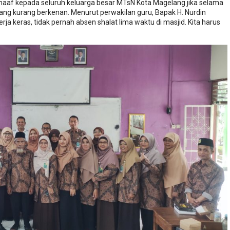
af kepada seluruh keluarga besar MTsN Kota Magelang jika selama
yang kurang berkenan. Menurut perwakilan guru, Bapak H. Nurdin
erja keras, tidak pernah absen shalat lima waktu di masjid. Kita harus